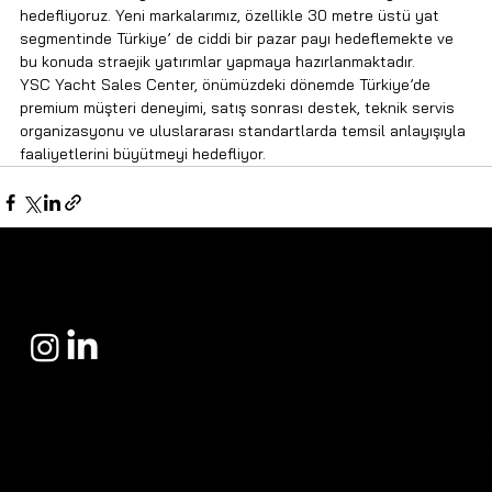
hedefliyoruz. Yeni markalarımız, özellikle 30 metre üstü yat 
segmentinde Türkiye’ de ciddi bir pazar payı hedeflemekte ve 
bu konuda straejik yatırımlar yapmaya hazırlanmaktadır.
YSC Yacht Sales Center, önümüzdeki dönemde Türkiye’de 
premium müşteri deneyimi, satış sonrası destek, teknik servis 
organizasyonu ve uluslararası standartlarda temsil anlayışıyla 
faaliyetlerini büyütmeyi hedefliyor.
Yacht Sales Center,
yat satış sektöründe güven, prestij ve köklü bir uzmanlık üzerine inşa edilmiş bir felsefeyle faaliyet göstermektedir. Kurulduğu günden bu yana şirket,
yalnızca yat satışına değil; müşterilerine doğru yatırımı, en isabetli seçimi ve kusursuz bir satın alma deneyimini sunmaya odaklanmıştır.