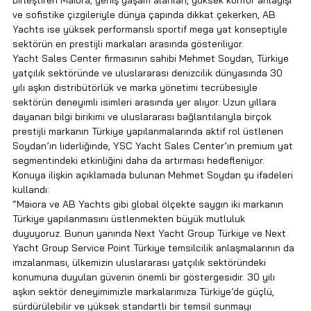
ve sofistike çizgileriyle dünya çapında dikkat çekerken, AB 
Yachts ise yüksek performanslı sportif mega yat konseptiyle 
sektörün en prestijli markaları arasında gösteriliyor.
Yacht Sales Center firmasının sahibi Mehmet Soydan, Türkiye 
yatçılık sektöründe ve uluslararası denizcilik dünyasında 30 
yılı aşkın distribütörlük ve marka yönetimi tecrübesiyle 
sektörün deneyimli isimleri arasında yer alıyor. Uzun yıllara 
dayanan bilgi birikimi ve uluslararası bağlantılarıyla birçok 
prestijli markanın Türkiye yapılanmalarında aktif rol üstlenen 
Soydan’ın liderliğinde, YSC Yacht Sales Center’ın premium yat 
segmentindeki etkinliğini daha da artırması hedefleniyor.
Konuya ilişkin açıklamada bulunan Mehmet Soydan şu ifadeleri 
kullandı:
“Maiora ve AB Yachts gibi global ölçekte saygın iki markanın 
Türkiye yapılanmasını üstlenmekten büyük mutluluk 
duyuyoruz. Bunun yanında Next Yacht Group Türkiye ve Next 
Yacht Group Service Point Türkiye temsilcilik anlaşmalarının da 
imzalanması, ülkemizin uluslararası yatçılık sektöründeki 
konumuna duyulan güvenin önemli bir göstergesidir. 30 yılı 
aşkın sektör deneyimimizle markalarımıza Türkiye’de güçlü, 
sürdürülebilir ve yüksek standartlı bir temsil sunmayı 