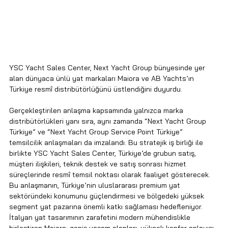
YSC Yacht Sales Center, Next Yacht Group bünyesinde yer 
alan dünyaca ünlü yat markaları Maiora ve AB Yachts’ın 
Türkiye resmî distribütörlüğünü üstlendiğini duyurdu.
Gerçekleştirilen anlaşma kapsamında yalnızca marka 
distribütörlükleri yanı sıra, aynı zamanda “Next Yacht Group 
Türkiye” ve “Next Yacht Group Service Point Türkiye” 
temsilcilik anlaşmaları da imzalandı. Bu stratejik iş birliği ile 
birlikte YSC Yacht Sales Center, Türkiye’de grubun satış, 
müşteri ilişkileri, teknik destek ve satış sonrası hizmet 
süreçlerinde resmî temsil noktası olarak faaliyet gösterecek.
Bu anlaşmanın, Türkiye’nin uluslararası premium yat 
sektöründeki konumunu güçlendirmesi ve bölgedeki yüksek 
segment yat pazarına önemli katkı sağlaması hedefleniyor.
İtalyan yat tasarımının zarafetini modern mühendislikle 
birleştiren Maiora; geniş yaşam alanları, yüksek konfor anlayışı 