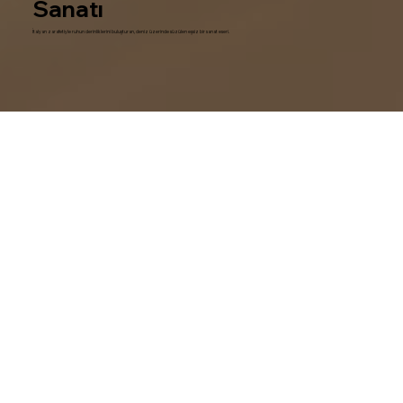
Sanatı
İtalyan zarafetiyle ruhun derinliklerini buluşturan, deniz üzerinde süzülen eşsiz bir sanat eseri.
1994' ten bugüne lüks yatçılıkta
mükemmelliği sunuyoruz.